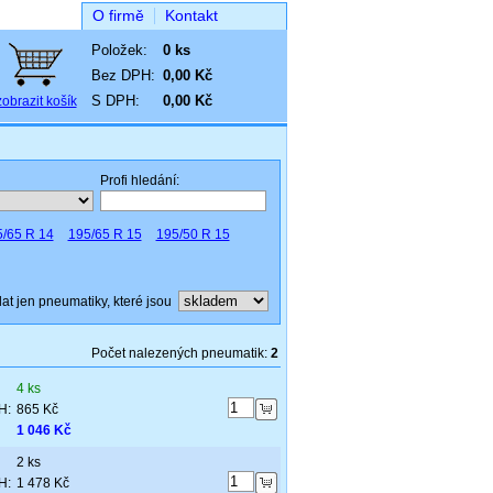
O firmě
Kontakt
Položek:
0 ks
Bez DPH:
0,00 Kč
S DPH:
0,00 Kč
zobrazit košík
Profi hledání:
/65 R 14
195/65 R 15
195/50 R 15
at jen pneumatiky, které jsou
Počet nalezených pneumatik:
2
4 ks
H:
865 Kč
1 046 Kč
2 ks
H:
1 478 Kč