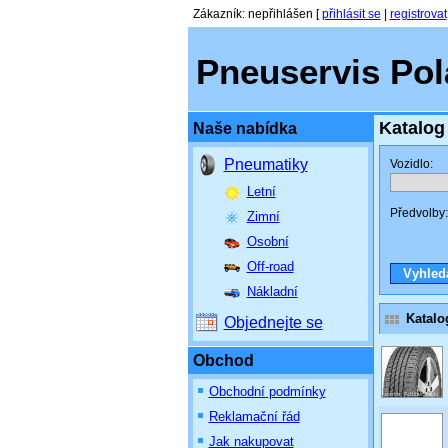
Zákazník
:
nepřihlášen
[
přihlásit se
|
registrovat
Pneuservis Polá
Katalog
Naše nabídka
Pneumatiky
Vozidlo:
Letní
Předvolby:
Zimní
Osobní
Off-road
Nákladní
Katalo
Objednejte se
Obchod
Obchodní podmínky
Reklamační řád
Jak nakupovat