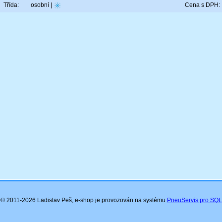
Třída:
osobní |
Cena s DPH:
© 2011-2026 Ladislav Peš, e-shop je provozován na systému
PneuServis pro SQL