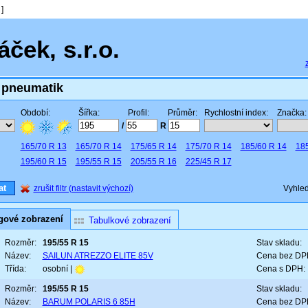
]
ček, s.r.o.
 pneumatik
Období:
Šířka:
Profil:
Průměr:
Rychlostní index:
Značka:
/
R
165/70 R 13
165/70 R 14
175/65 R 14
175/70 R 14
185/60 R 14
185
195/60 R 15
195/55 R 15
205/55 R 16
225/45 R 17
zrušit filtr (nastavit výchozí)
Vyhled
gové zobrazení
Tabulkové zobrazení
Rozměr:
195/55 R 15
Stav skladu:
Název:
SAILUN ATREZZO ELITE 85V
Cena bez DP
Třída:
osobní |
Cena s DPH:
Rozměr:
195/55 R 15
Stav skladu:
Název:
BARUM POLARIS 6 85H
Cena bez DP