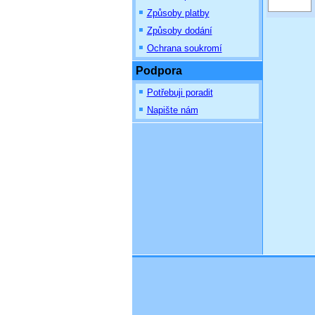
Způsoby platby
Způsoby dodání
Ochrana soukromí
Podpora
Potřebuji poradit
Napište nám