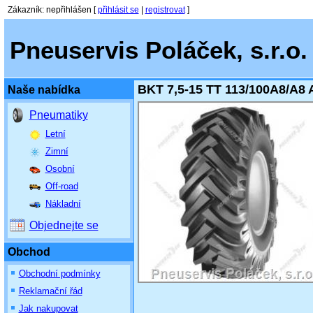
Zákazník
:
nepřihlášen
[
přihlásit se
|
registrovat
]
Pneuservis Poláček, s.r.o.
BKT 7,5-15 TT 113/100A8/A8 
Naše nabídka
Pneumatiky
Letní
Zimní
Osobní
Off-road
Nákladní
Objednejte se
Obchod
Obchodní podmínky
Reklamační řád
Jak nakupovat