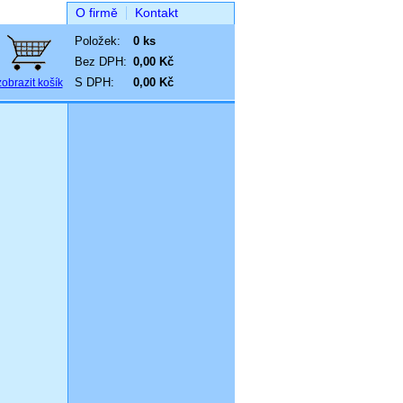
O firmě
Kontakt
Položek:
0 ks
Bez DPH:
0,00 Kč
S DPH:
0,00 Kč
zobrazit košík