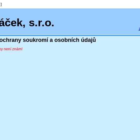
]
ček, s.r.o.
ochrany soukromí a osobních údajů
ky není znám!