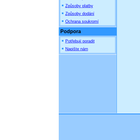
Způsoby platby
Způsoby dodání
Ochrana soukromí
Podpora
Potřebuji poradit
Napište nám