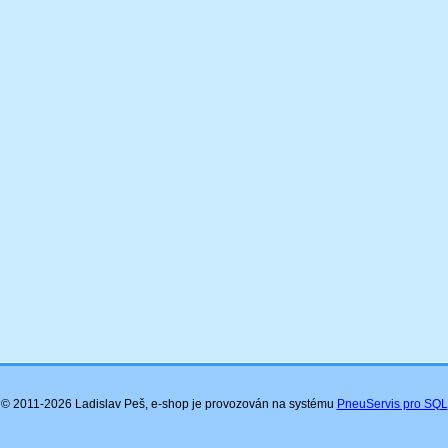
© 2011-2026 Ladislav Peš, e-shop je provozován na systému
PneuServis pro SQL