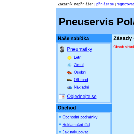
Zákazník
:
nepřihlášen
[
přihlásit se
|
registrovat
Pneuservis Polá
Zásady 
Naše nabídka
Obsah strán
Pneumatiky
Letní
Zimní
Osobní
Off-road
Nákladní
Objednejte se
Obchod
Obchodní podmínky
Reklamační řád
Jak nakupovat