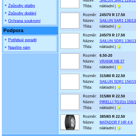
Název:
SAILUN SAR1 128/1
Způsoby platby
Třída:
nákladní |
Způsoby dodání
Rozměr:
245/70 R 17.50
Ochrana soukromí
Název:
SAILUN SAR1 136/1
Třída:
nákladní |
Podpora
Rozměr:
245/70 R 17.50
Potřebuji poradit
Název:
SAILUN SDR1 136/1
Třída:
nákladní |
Napište nám
Rozměr:
6.50-20
Název:
VRANIK NB 37
Třída:
nákladní |
Rozměr:
315/80 R 22.50
Název:
SAILUN SDR1 156/1
Třída:
nákladní |
Rozměr:
315/80 R 22.50
Název:
PIRELLI TG:01s 156/
Třída:
nákladní |
Rozměr:
385/65 R 22.50
Název:
MATADOR F HR 4 K
Třída:
nákladní |