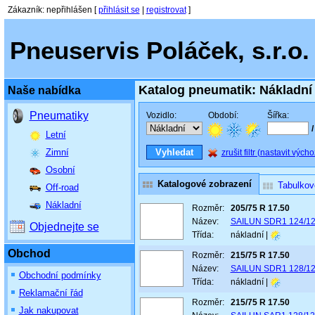
Zákazník
:
nepřihlášen
[
přihlásit se
|
registrovat
]
Pneuservis Poláček, s.r.o.
Katalog pneumatik: Nákladní
Naše nabídka
Pneumatiky
Vozidlo:
Období:
Šířka:
/
Letní
Zimní
zrušit filtr (nastavit výcho
Osobní
Katalogové zobrazení
Tabulkov
Off-road
Nákladní
Rozměr:
205/75 R 17.50
Název:
SAILUN SDR1 124/1
Objednejte se
Třída:
nákladní |
Obchod
Rozměr:
215/75 R 17.50
Název:
SAILUN SDR1 128/1
Obchodní podmínky
Třída:
nákladní |
Reklamační řád
Rozměr:
215/75 R 17.50
Jak nakupovat