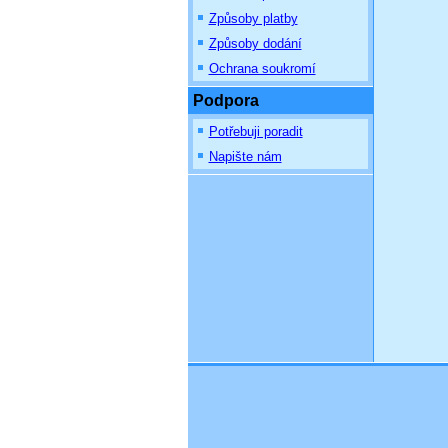
Způsoby platby
Způsoby dodání
Ochrana soukromí
Podpora
Potřebuji poradit
Napište nám