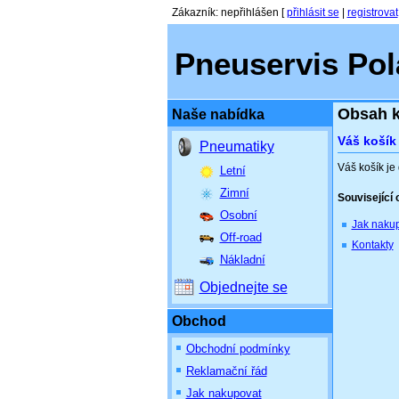
Zákazník
:
nepřihlášen
[
přihlásit se
|
registrovat
Pneuservis Polá
Obsah k
Naše nabídka
Váš košík
Pneumatiky
Váš košík je
Letní
Zimní
Související
Osobní
Jak nakup
Off-road
Kontakty
Nákladní
Objednejte se
Obchod
Obchodní podmínky
Reklamační řád
Jak nakupovat