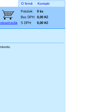
O firmě
Kontakt
Položek:
0 ks
Bez DPH:
0,00 Kč
S DPH:
0,00 Kč
zobrazit košík
 návodu.