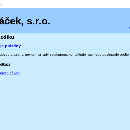
]
ček, s.r.o.
ošíku
 je prázdný
 dosud prázdný, nevíte-li si rady s nákupem, kontaktujte nás nebo postupujte podle
 odkazy
ovat (návod)