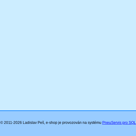
© 2011-2026 Ladislav Peš, e-shop je provozován na systému
PneuServis pro SQL